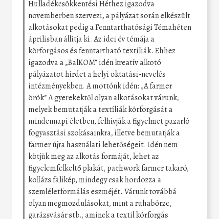
Hulladékcsökkentési Héthez igazodva
novemberben szervezi, a pályázat során elkészült
alkotásokat pedig a Fenntarthatósági Témahéten
áprilisban állítja ki. Az idei év témája a
körforgásos és fenntartható textíliák. Ehhez
igazodva a „BalKOM” idén kreatív alkotó
pályázatot hirdet a helyi oktatási-nevelés
intézményekben. A mottónk idén: „A farmer
örök” A gyerekektől olyan alkotásokat várunk,
melyek bemutatják a textíliák körforgását a
mindennapi életben, felhívják a figyelmet pazarló
fogyasztási szokásainkra, illetve bemutatják a
farmer újra használati lehetőségeit. Idén nem
kötjük meg az alkotás formáját, lehet az
figyelemfelkeltő plakát, pachwork farmer takaró,
kollázs falikép, mindegy csak hordozza a
szemléletformálás eszméjét. Várunk továbbá
olyan megmozdulásokat, mint a ruhabörze,
garázsvásár stb., aminek a textil körforgás