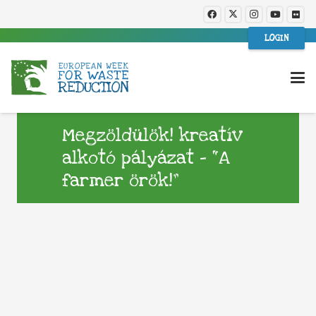
LOGIN
Megzöldülök! kreatív
alkotó pályázat – “A
farmer örök!”