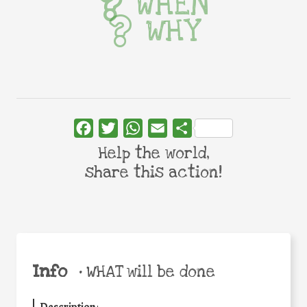
WHEN
WHY
Facebook
Twitter
WhatsApp
Email
Share
Help the world,
share this action!
Info
•
WHAT will be done
Description
: