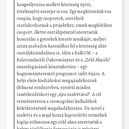
hangsúlyozása mellett közösség építő,
érzékenyítő szerepe is van. Egy megkötésünk van
csupán, hogy csoportok, osztályok
csatlakozhatnak a projekthez, ennek megfelelően
csoport, illetve osztálypénzzel szeretnénk
honorálni a gyerekek kreatív munkáját, melyet
aztán szabadon használhat fel a közösség akár
osztálykirándulásra is. Idén a BalKOM – a
Balatonalmádi Önkormányzat és a „Zöld Almádi”
összefogásának köszönhetően – egy
hagyományteremtő programot indít útjára. A
helyi elsős kisdiákokat megajándékozzuk
(felmenő rendszerben, ezentúl minden
tanévkezdéskor) egy „újra szalvétával”. A cél
természetesen a csomagolási hulladékok
keletkezésének megakadályozása. De mivel a
szalvéta és a majd hozzá kapcsolódó termékek
logója stílusosan egy zöld alma szeretnénk a
helyes táplálkozás fontosságát is erősíteni.