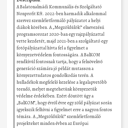
A Balatonalmádi Kommunális és Szolgáltató
Nonprofit Kft. 2022-ben harmadik alkalommal
szervez szemléletformáló pályázatot a helyi
diákok körében. A „Megzöldülök!” elnevezésű
programsorozat 2020-ban egy rajzpályázattal
vette kezdetét, majd 2021-ben a szolgáltató egy
fotópályázattal hívta fel a figyelmet a
környezetvédelem fontosságára. A BalKOM
rendkívül fontosnak tartja, hogy a felnövekvő
generáció számára jó példát mutasson a
környezettudatos gondolkodás terén. A
hulladékok megfelelő kezelése a legalapvetőbb
teendő, melyet megtehetünk környezetük
védelme érdekében. Ezért döntött úgy a
„BalKOM”, hogy évről évre egy zöld pályázat során
igyekszik felhívni a figyelmet erre a nagyon fontos
témára. A „Megzöldülök!” szemléletformáló
projekteket minden évben az Európai