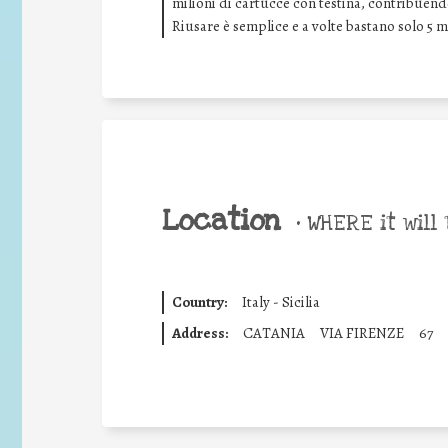
milioni di cartucce con testina, contribuendo
Riusare è semplice e a volte bastano solo 5 m
Location
•
WHERE it will 
Country:
Italy - Sicilia
Address:
CATANIA
VIA FIRENZE
67