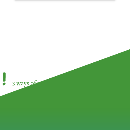
!
3 ways of participating in the
European Week 