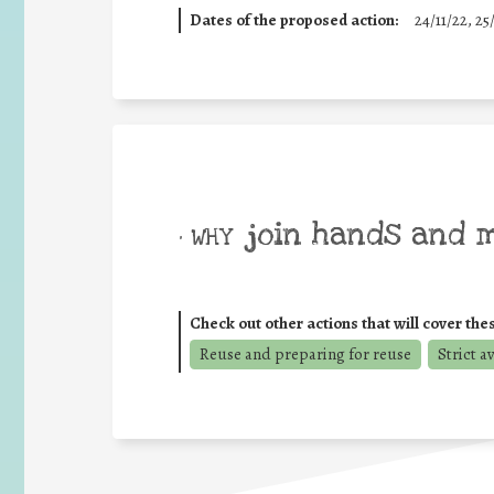
Dates of the proposed action:
24/11/22, 25
join hands and 
• WHY
Check out other actions that will cover the
Reuse and preparing for reuse
Strict a