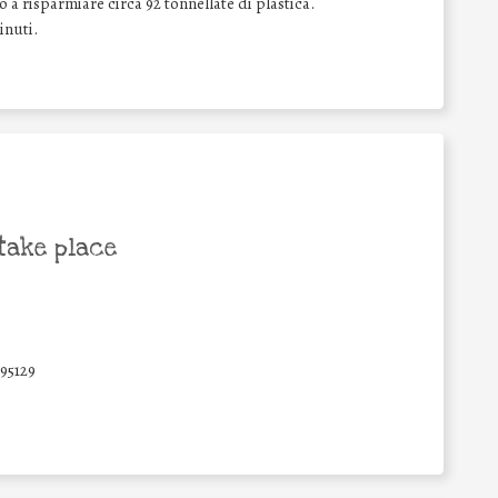
 a risparmiare circa 92 tonnellate di plastica.
inuti.
take place
95129