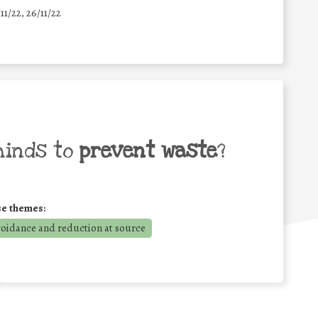
/11/22, 26/11/22
minds to
prevent waste
?
se themes:
voidance and reduction at source