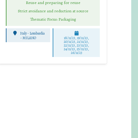
Reuse and preparing for reuse
Strict avoidance and reduction at source
Thematic Focus: Packaging
Italy - Lombardia
-
MILANO
18/11/23, 19/11/23,
20/11/23, 21/11/23,
22/11/23, 23/11/23,
24/11/23, 25/11/23,
26/11/23