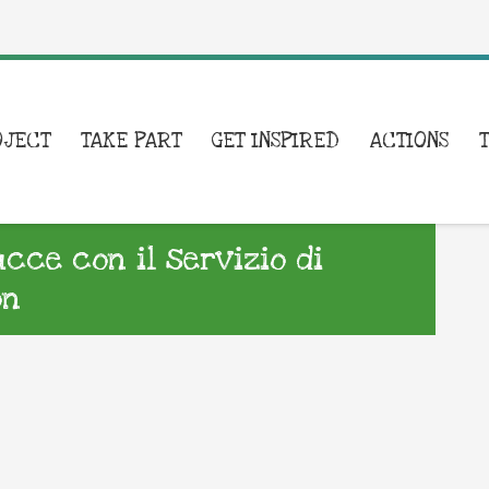
OJECT
TAKE PART
GET INSPIRED
ACTIONS
cce con il servizio di
on