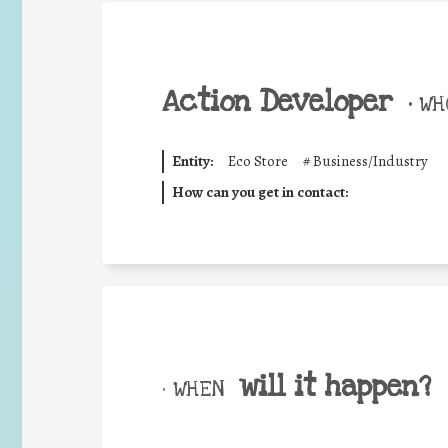
Action Developer
•
WHO
Entity:
Eco Store
#
Business/Industry
How can you get in contact:
will it happen?
• WHEN