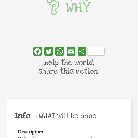
WHY
Facebook
Twitter
WhatsApp
Email
Share
Help the world,
share this action!
Info
•
WHAT will be done
Description
: