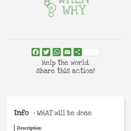
WHY
Facebook
Twitter
WhatsApp
Email
Share
Help the world,
share this action!
Info
•
WHAT will be done
Description
: