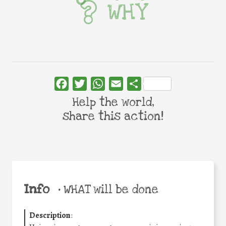
WHY
Facebook
Twitter
WhatsApp
Email
Share
Help the world,
share this action!
Info
•
WHAT will be done
Description
: