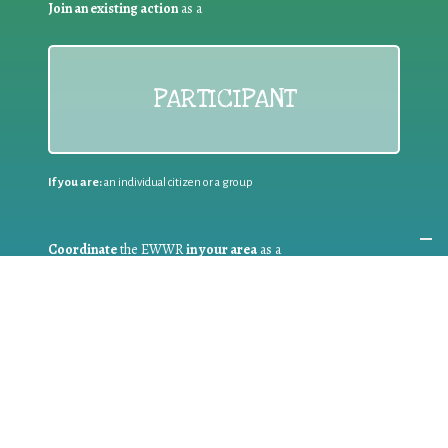
Join an existing action
as a
PARTICIPANT
If you are:
an individual citizen or a group
Coordinate
the EWWR
in your area
as a
COORDINATOR
If you are:
a public authority competent in the field of waste
prevention