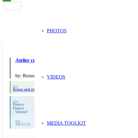
PHOTOS
Atelier créatif : Attrape-rêves
by:
Ressourcerie Les Bonnes Manières
VIDEOS
Reuse and preparing for reuse
France
France
-
Vineuil
MEDIA TOOLKIT
24/11/21