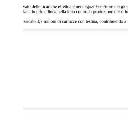
l 10% del ricavato delle ricariche effettuate nei negozi Eco Store nei 
a realtà italiana in prima linea nella lotta contro la produzione dei rifiu
 Store ha ricaricato 3,7 milioni di cartucce con testina, contribuendo a r