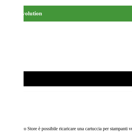
arica Ink Evolution
ei negozi Eco Store è possibile ricaricare una cartuccia per stampanti v