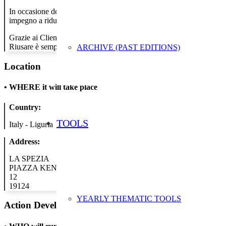
In occasione della Settimana Europea per la Riduzione dei Rifiuti, i
impegno a ridurre lo spreco, riutilizzando le cartucce e supportando un
Grazie ai Clienti che scelgono la ricarica in negozio, fino ad oggi Eco
Riusare è semplice e a volte bastano solo 5 minuti.
ARCHIVE (PAST EDITIONS)
Location
•
WHERE it will take place
Country:
TOOLS
Italy - Liguria
Address:
LA SPEZIA
PIAZZA KENNEDY
12
19124
YEARLY THEMATIC TOOLS
Action Developer