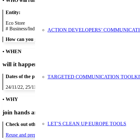
•
WHO will run the show
Entity:
Eco Store
#
Business/Industry
ACTION DEVELOPERS’ COMMUNICAT
How can you get in contact:
• WHEN
will it happen?
Dates of the proposed action:
TARGETED COMMUNICATION TOOLKI
24/11/22, 25/11/22, 26/11/22
• WHY
join hands and minds to
prevent waste
?
LET’S CLEAN UP EUROPE TOOLS
Check out other actions that will cover these themes:
Reuse and preparing for reuse
Strict avoidance and reduction at sour