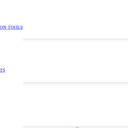
ION TOOLS
TS
ce