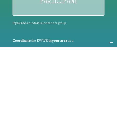
PARTICIPANT
If you are:
an individual citizen or a group
Coordinate
the EWWR
in your area
as a
COORDINATOR
If you are:
a public authority competent in the field of waste
prevention