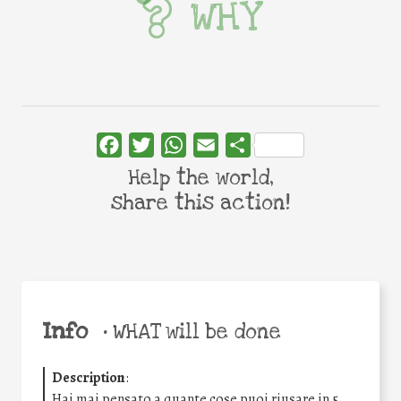
WHY
Facebook
Twitter
WhatsApp
Email
Share
Help the world,
share this action!
Info
•
WHAT will be done
Description
:
Hai mai pensato a quante cose puoi riusare in 5