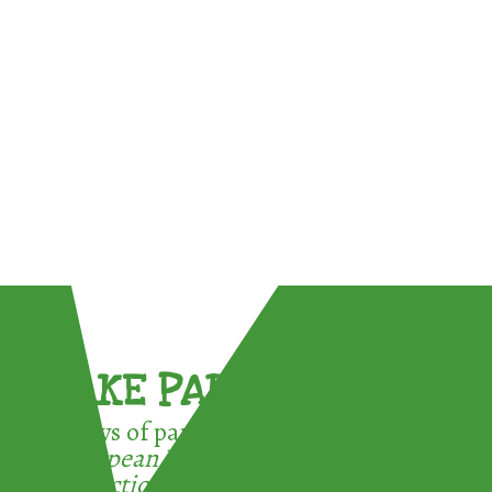
TAKE PART !
3 ways of participating in the
European Week for Waste
Reduction: