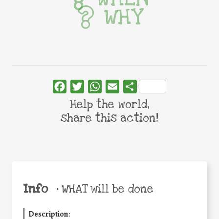
WHY
Facebook
Twitter
WhatsApp
Email
Share
Help the world,
share this action!
Info
•
WHAT will be done
Description
: