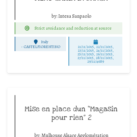
by:
Intesa Sanpaolo
Strict avoidance and reduction at source
Italy
-
CASTELFIORENTINO
21/11/2015, 22/11/2015,
23/11/2015, 24/11/2015,
25/11/2015, 26/11/2015,
27/11/2015, 28/11/2015,
29/11/4689
Mise en place dun “Magasin
pour rien” 2
by:
Mulhouse Alsace Agglomération