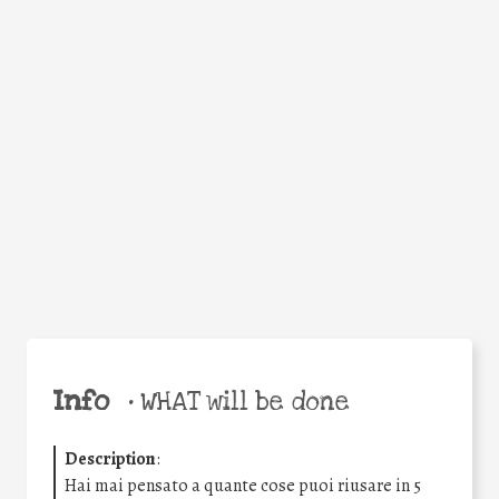
WHY
Facebook
Twitter
WhatsApp
Email
Share
Help the world,
share this action!
Info
•
WHAT will be done
Description
:
Hai mai pensato a quante cose puoi riusare in 5