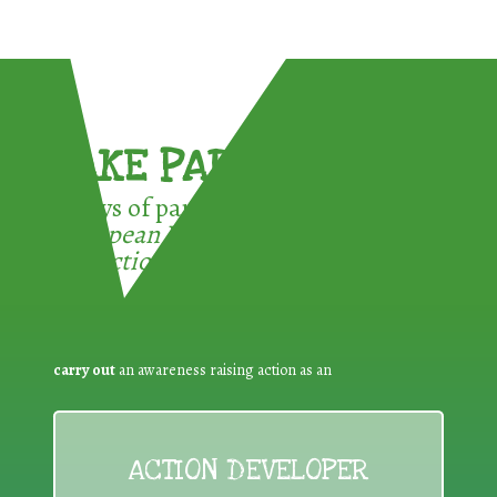
TAKE PART !
3 ways of participating in the
European Week for Waste
Reduction:
carry out
an awareness raising action as an
ACTION DEVELOPER