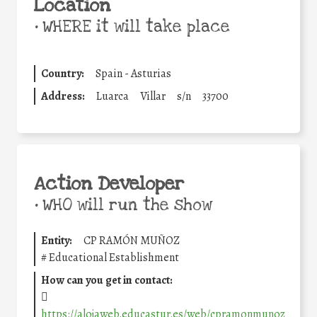
Location
•
WHERE it will take place
Country:
Spain - Asturias
Address:
Luarca
Villar
s/n
33700
Action Developer
•
WHO will run the show
Entity:
CP RAMÓN MUÑOZ
#
Educational Establishment
How can you get in contact:
https://alojaweb.educastur.es/web/cpramonmunoz