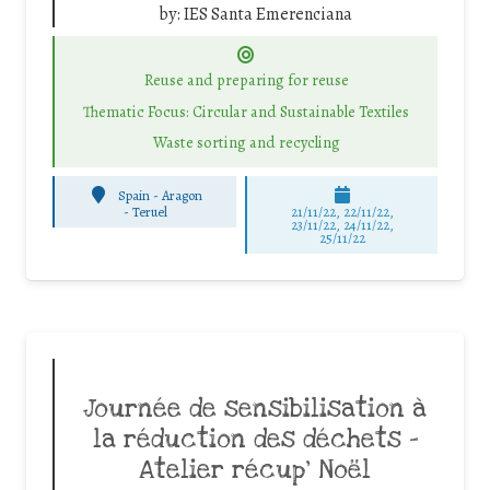
by:
IES Santa Emerenciana
Reuse and preparing for reuse
Thematic Focus: Circular and Sustainable Textiles
Waste sorting and recycling
Spain - Aragon
-
Teruel
21/11/22, 22/11/22,
23/11/22, 24/11/22,
25/11/22
Journée de sensibilisation à
la réduction des déchets –
Atelier récup’ Noël