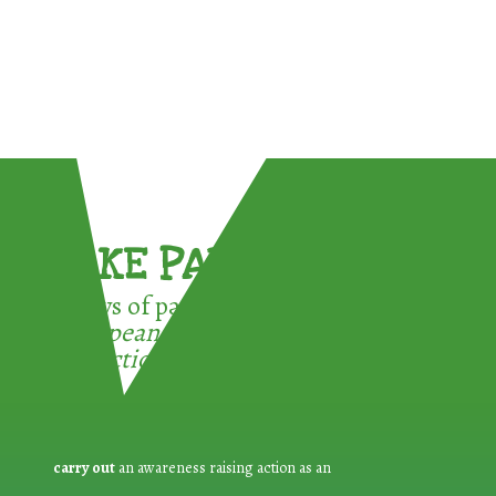
TAKE PART !
3 ways of participating in the
European Week for Waste
Reduction:
carry out
an awareness raising action as an