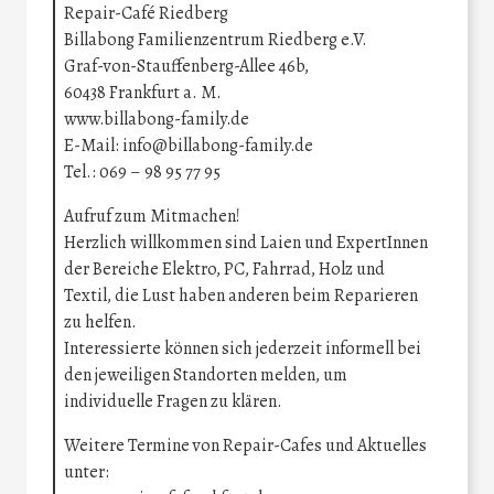
Repair-Café Riedberg
Billabong Familienzentrum Riedberg e.V.
Graf-von-Stauffenberg-Allee 46b,
60438 Frankfurt a. M.
www.billabong-family.de
E-Mail: info@billabong-family.de
Tel.: 069 – 98 95 77 95
Aufruf zum Mitmachen!
Herzlich willkommen sind Laien und ExpertInnen
der Bereiche Elektro, PC, Fahrrad, Holz und
Textil, die Lust haben anderen beim Reparieren
zu helfen.
Interessierte können sich jederzeit informell bei
den jeweiligen Standorten melden, um
individuelle Fragen zu klären.
Weitere Termine von Repair-Cafes und Aktuelles
unter: