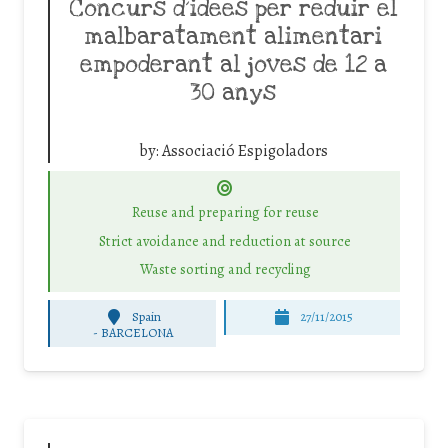
Concurs d´idees per reduir el
malbaratament alimentari
empoderant al joves de 12 a
30 anys
by:
Associació Espigoladors
Reuse and preparing for reuse
Strict avoidance and reduction at source
Waste sorting and recycling
Spain
27/11/2015
-
BARCELONA