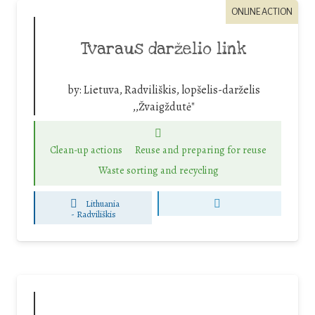
ONLINE ACTION
Tvaraus darželio link
by:
Lietuva, Radviliškis, lopšelis-darželis
,,Žvaigždutė"
Clean-up actions
Reuse and preparing for reuse
Waste sorting and recycling
Lithuania
-
Radviliškis