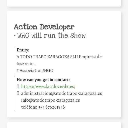
Action Developer
•
WHO will run the show
Entity:
A TODO TRAPO ZARAGOZA SLU Empresa de
Inserción
#
Association/NGO
How can you get in contact:
https://www.latidoverde.es/
administracion@atodotrapo-zaragoza.es
info@atodotrapo-zaragoza.es
teléfono +34 876261948