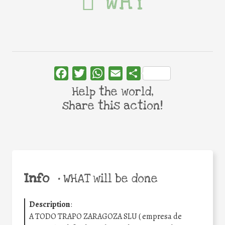
WHY
Facebook
Twitter
WhatsApp
Email
Share
Help the world,
share this action!
Info
•
WHAT will be done
Description
:
A TODO TRAPO ZARAGOZA SLU ( empresa de