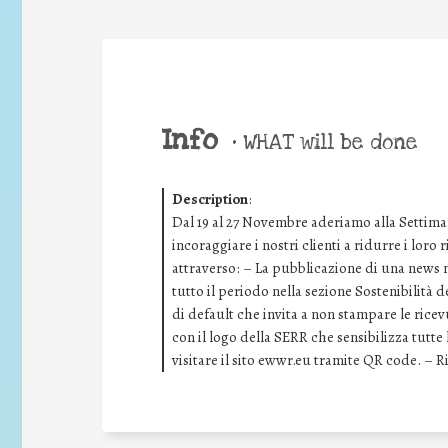
Info
•
WHAT will be done
Description
:
Dal 19 al 27 Novembre aderiamo alla Settima
incoraggiare i nostri clienti a ridurre i loro
attraverso: – La pubblicazione di una news ne
tutto il periodo nella sezione Sostenibilità 
di default che invita a non stampare le rice
con il logo della SERR che sensibilizza tutt
visitare il sito ewwr.eu tramite QR code. – 