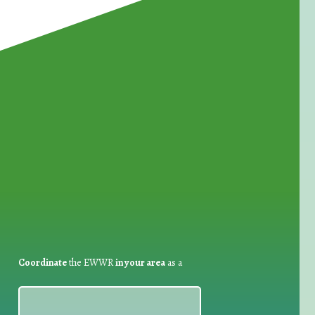
for Waste Reduction:
Coordinate
the EWWR
in your area
as a