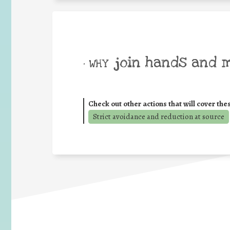
join hands and 
• WHY
Check out other actions that will cover the
Strict avoidance and reduction at source