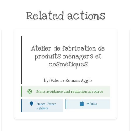
Related actions
Atelier de fabrication de
produits ménagers et
cosmétiques
by:
Valence Romans Agglo
Strict avoidance and reduction at source
France
France
25/11/21
-
Valence