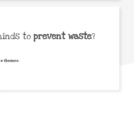
minds to
prevent waste
?
se themes: