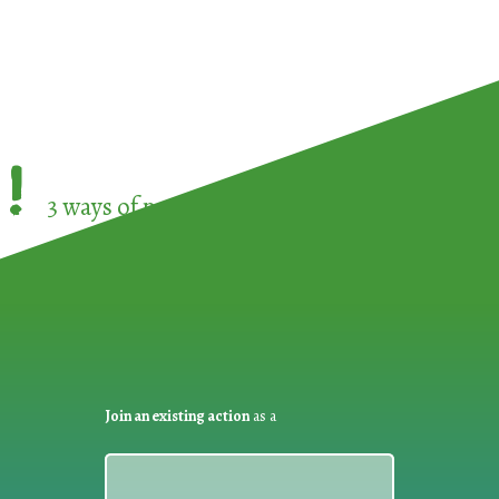
!
3 ways of participating in the
European Week 
Join an existing action
as a