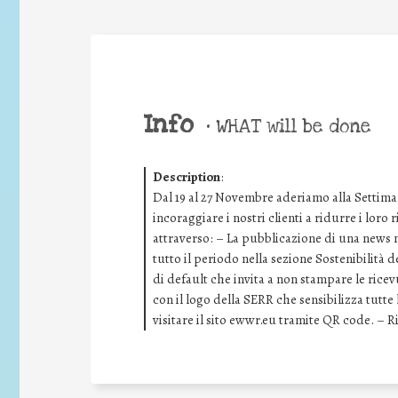
Info
•
WHAT will be done
Description
:
Dal 19 al 27 Novembre aderiamo alla Settima
incoraggiare i nostri clienti a ridurre i loro
attraverso: – La pubblicazione di una news ne
tutto il periodo nella sezione Sostenibilità 
di default che invita a non stampare le rice
con il logo della SERR che sensibilizza tutt
visitare il sito ewwr.eu tramite QR code. – 