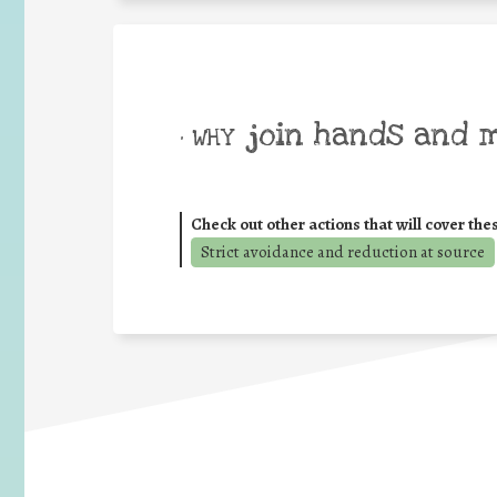
join hands and 
• WHY
Check out other actions that will cover the
Strict avoidance and reduction at source