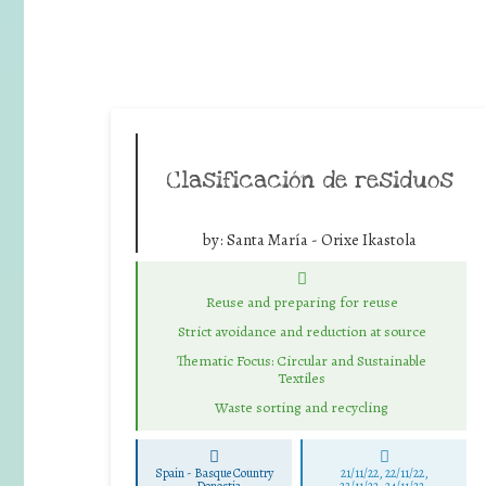
Clasificación de residuos
by:
Santa María - Orixe Ikastola
Reuse and preparing for reuse
Strict avoidance and reduction at source
Thematic Focus: Circular and Sustainable
Textiles
Waste sorting and recycling
Spain - Basque Country
21/11/22, 22/11/22,