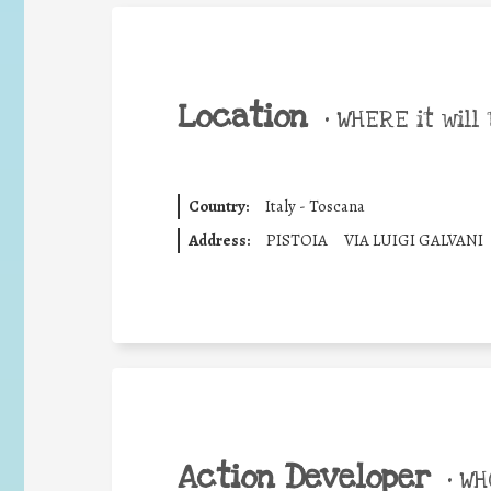
Location
•
WHERE it will 
Country:
Italy - Toscana
Address:
PISTOIA
VIA LUIGI GALVANI
Action Developer
•
WHO