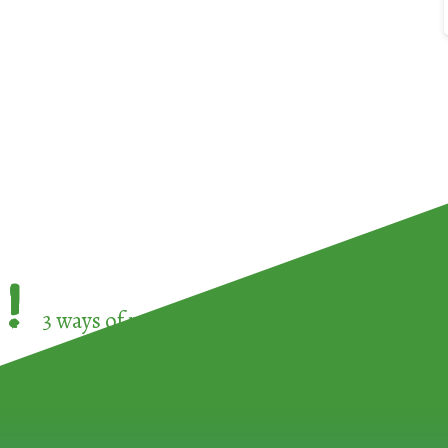
!
3 ways of participating in the
European Week 