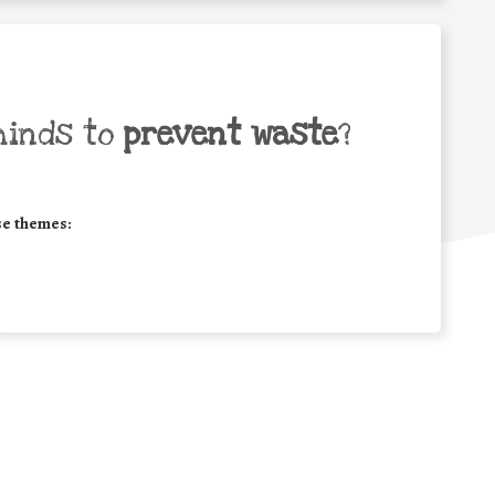
minds to
prevent waste
?
se themes: