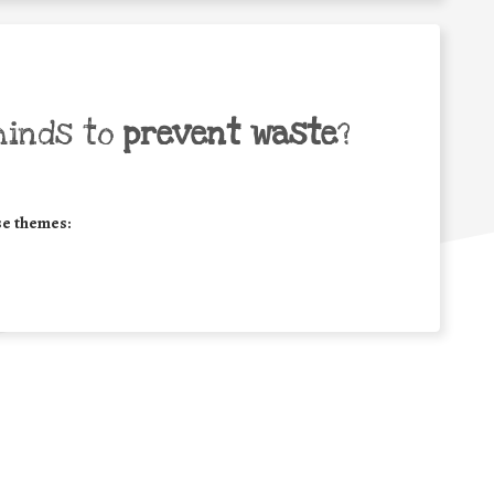
minds to
prevent waste
?
se themes: