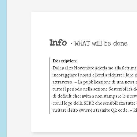
Info
•
WHAT will be done
Description
:
Dal 19 al 27 Novembre aderiamo alla Settima
incoraggiare i nostri clienti a ridurre i loro
attraverso: – La pubblicazione di una news ne
tutto il periodo nella sezione Sostenibilità 
di default che invita a non stampare le rice
con il logo della SERR che sensibilizza tutt
visitare il sito ewwr.eu tramite QR code. – 