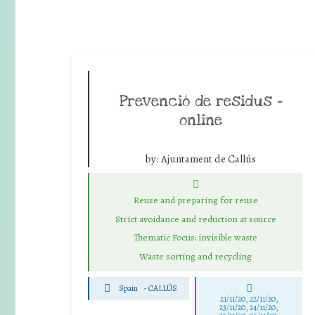
Prevenció de residus –
online
by:
Ajuntament de Callús
Reuse and preparing for reuse
Strict avoidance and reduction at source
Thematic Focus: invisible waste
Waste sorting and recycling
Spain
-
CALLÚS
21/11/20, 22/11/20,
23/11/20, 24/11/20,