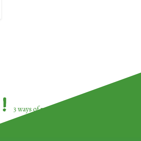
!
3 ways of participating in the
European Week 