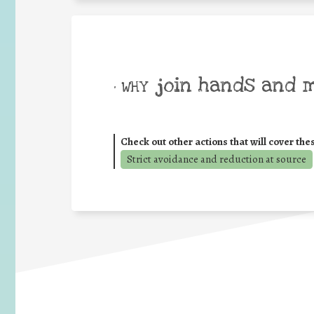
join hands and 
• WHY
Check out other actions that will cover the
Strict avoidance and reduction at source