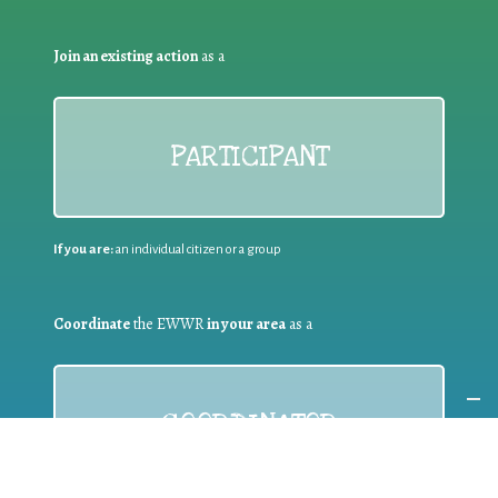
Join an existing action
as a
PARTICIPANT
If you are:
an individual citizen or a group
Coordinate
the EWWR
in your area
as a
COORDINATOR