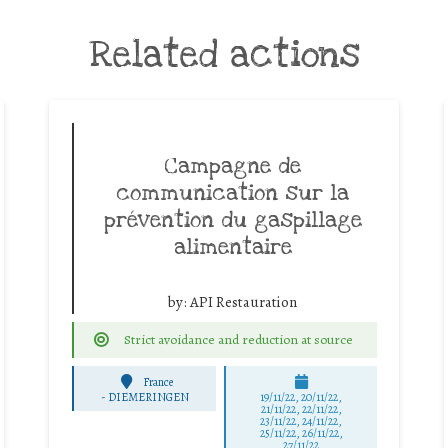
Related actions
Campagne de
communication sur la
prévention du gaspillage
alimentaire
by:
API Restauration
Strict avoidance and reduction at source
France
-
DIEMERINGEN
19/11/22, 20/11/22,
21/11/22, 22/11/22,
23/11/22, 24/11/22,
25/11/22, 26/11/22,
27/11/22