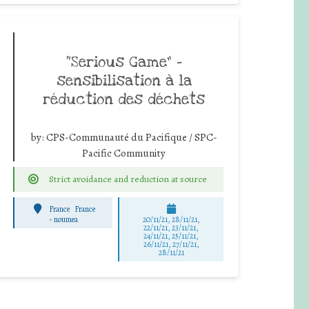
“Serious Game” –
sensibilisation à la
réduction des déchets
by:
CPS-Communauté du Pacifique / SPC-
Pacific Community
Strict avoidance and reduction at source
France
France
-
noumea
20/11/21, 28/11/21,
22/11/21, 23/11/21,
24/11/21, 25/11/21,
26/11/21, 27/11/21,
28/11/21