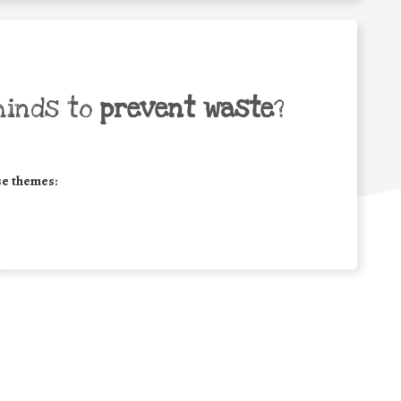
minds to
prevent waste
?
se themes: