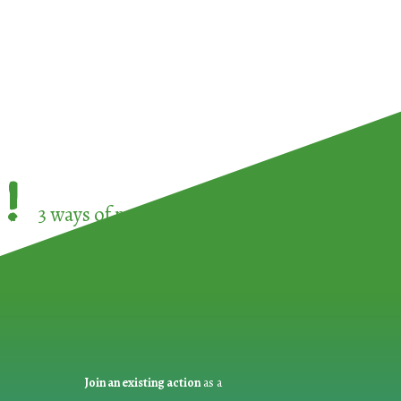
!
3 ways of participating in the
European Week 
Join an existing action
as a