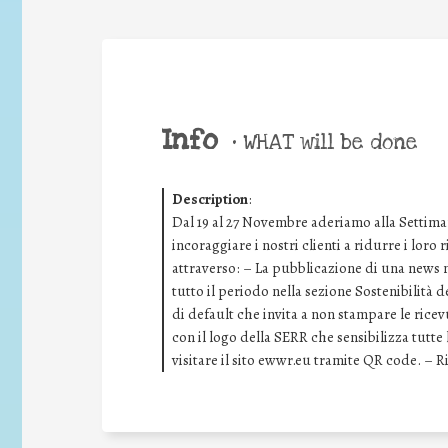
Info
•
WHAT will be done
Description
:
Dal 19 al 27 Novembre aderiamo alla Settima
incoraggiare i nostri clienti a ridurre i loro
attraverso: – La pubblicazione di una news ne
tutto il periodo nella sezione Sostenibilità 
di default che invita a non stampare le rice
con il logo della SERR che sensibilizza tutt
visitare il sito ewwr.eu tramite QR code. – 