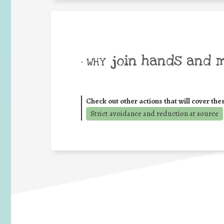
join hands and 
• WHY
Check out other actions that will cover the
Strict avoidance and reduction at source