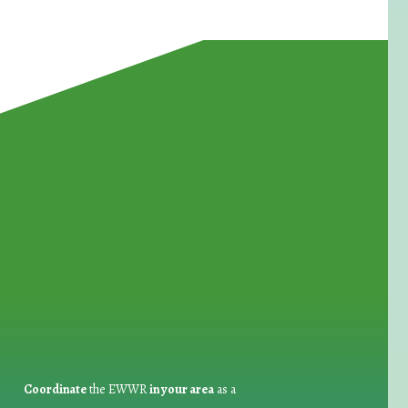
for Waste Reduction:
Coordinate
the EWWR
in your area
as a