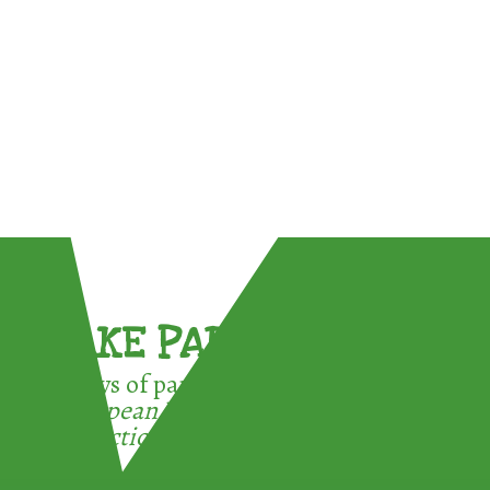
TAKE PART !
3 ways of participating in the
European Week for Waste
Reduction: