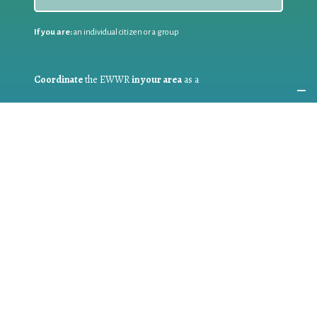
If you are:
an individual citizen or a group
Coordinate
the EWWR
in your area
as a
COORDINATOR
If you are:
a public authority competent in the field of waste
prevention