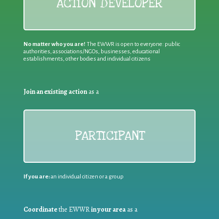
ACTION DEVELOPER
No matter who you are!
The EWWR is open to everyone: public
authorities, associations/NGOs, businesses, educational
establishments, other bodies and individual citizens
Join an existing action
as a
PARTICIPANT
If you are:
an individual citizen or a group
Coordinate
the EWWR
in your area
as a