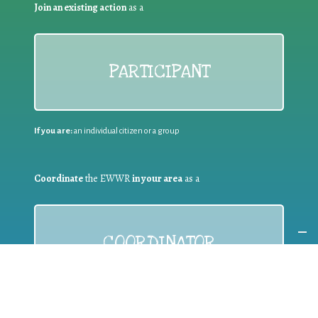
Join an existing action
as a
PARTICIPANT
If you are:
an individual citizen or a group
Coordinate
the EWWR
in your area
as a
COORDINATOR
If you are:
a public authority competent in the field of waste
prevention