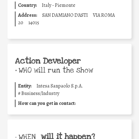
Country:
Italy - Piemonte
Address:
SAN DAMIANO D'ASTI
VIA ROMA
20
14015
Action Developer
•
WHO will run the show
Entity:
Intesa Sanpaolo S.p.A.
#
Business/Industry
How can you get in contact:
will it happen?
• WHEN