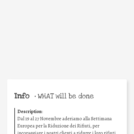
Facebook
Twitter
WhatsApp
Email
Share
Help the world,
share this action!
Info
•
WHAT will be done
Description
:
Dal 19 al 27 Novembre aderiamo alla Settimana
Europea per la Riduzione dei Rifiuti, per
incoraggiare i nostri clienti a ridurre i loro rifiuti.