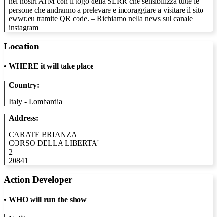
nei nostri ATM con il logo della SERR che sensibilizza tutte le
persone che andranno a prelevare e incoraggiare a visitare il sito
ewwr.eu tramite QR code. – Richiamo nella news sul canale
instagram
Location
•
WHERE it will take place
Country:
Italy - Lombardia
Address:
CARATE BRIANZA
CORSO DELLA LIBERTA'
2
20841
Action Developer
•
WHO will run the show