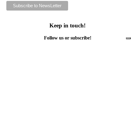
Keep in touch!
Follow us or subscribe!
Facebook
Instagram
Flickr
Twitter
YouTube
Direct contacts
contact@ewwr.eu
+32 (0)2 234 65 00
ACR+
Association of Cities and Regions
for sustainable Resource management