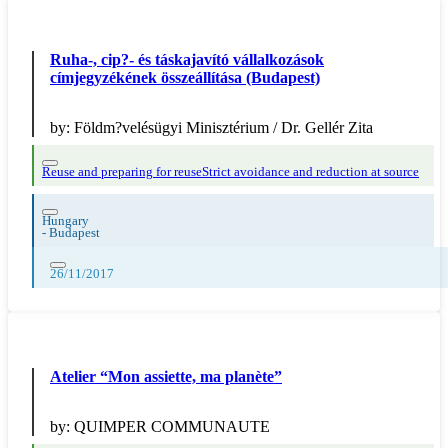
Ruha-, cip?- és táskajavító vállalkozások
címjegyzékének összeállítása (Budapest)
by:
Földm?velésügyi Minisztérium / Dr. Gellér Zita
Reuse and preparing for reuse
Strict avoidance and reduction at source
Hungary
-
Budapest
26/11/2017
Atelier “Mon assiette, ma planète”
by:
QUIMPER COMMUNAUTE