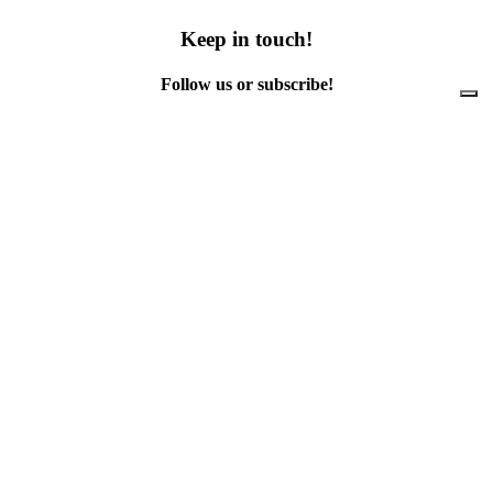
Keep in touch!
Follow us or subscribe!
Facebook
Instagram
Flickr
Twitter
YouTube
Direct contacts
contact@ewwr.eu
+32 (0)2 234 65 00
ACR+
Association of Cities and Regions
for sustainable Resource management
contact@ewwr.eu
+32 (0)2 234 65 00