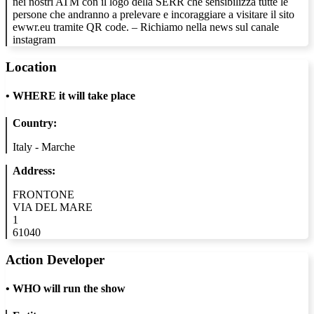
nei nostri ATM con il logo della SERR che sensibilizza tutte le
persone che andranno a prelevare e incoraggiare a visitare il sito
ewwr.eu tramite QR code. – Richiamo nella news sul canale
instagram
Location
•
WHERE it will take place
Country:
Italy - Marche
Address:
FRONTONE
VIA DEL MARE
1
61040
Action Developer
•
WHO will run the show