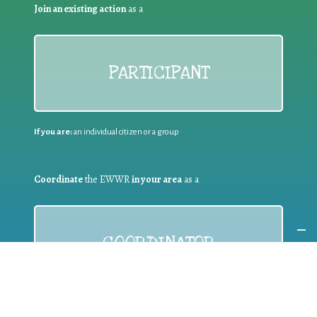
Join an existing action
as a
PARTICIPANT
If you are:
an individual citizen or a group
Coordinate
the EWWR
in your area
as a
COORDINATOR
If you are:
a public authority competent in the field of waste
prevention