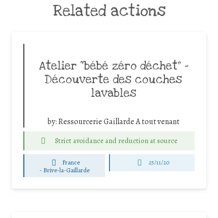
Related actions
Atelier “bébé zéro déchet” –
Découverte des couches
lavables
by:
Ressourcerie Gaillarde A tout venant
Strict avoidance and reduction at source
France
25/11/20
-
Brive-la-Gaillarde