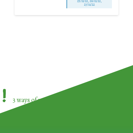
25/11/22, 26/11/22,
27/11/22
!
3 ways of participating in the
European Week 