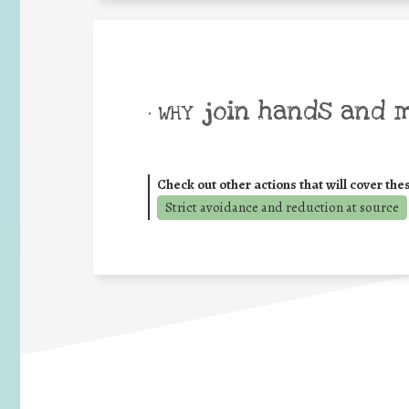
join hands and 
• WHY
Check out other actions that will cover the
Strict avoidance and reduction at source