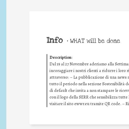
Info
•
WHAT will be done
Description
:
Dal 19 al 27 Novembre aderiamo alla Settima
incoraggiare i nostri clienti a ridurre i loro
attraverso: – La pubblicazione di una news ne
tutto il periodo nella sezione Sostenibilità 
di default che invita a non stampare le rice
con il logo della SERR che sensibilizza tutt
visitare il sito ewwr.eu tramite QR code. – 