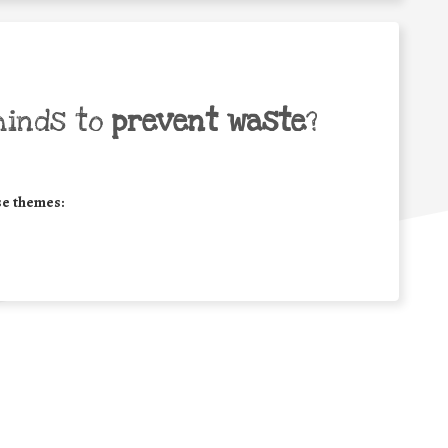
minds to
prevent waste
?
se themes: