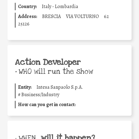
Country:
Italy - Lombardia
Address:
BRESCIA
VIA VOLTURNO
62
25126
Action Developer
•
WHO will run the show
Entity:
Intesa Sanpaolo S.p.A.
#
Business/Industry
How can you get in contact:
will it happen?
• WHEN