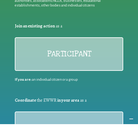
authorities, associations/NGOs, businesses, educational
establishments, other bodies and individual citizens
Join an existing action
as a
PARTICIPANT
If you are:
an individual citizen or a group
Coordinate
the EWWR
in your area
as a
COORDINATOR