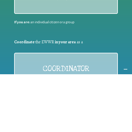
If you are:
an individual citizen or a group
Coordinate
the EWWR
in your area
as a
COORDINATOR
If you are:
a public authority competent in the field of waste
prevention