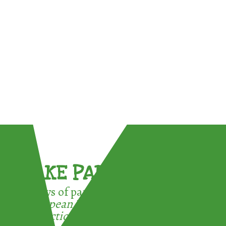
TAKE PART !
3 ways of participating in the
European Week for Waste
Reduction: