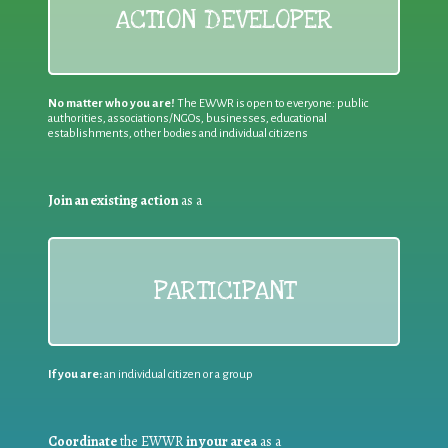
ACTION DEVELOPER
No matter who you are!
The EWWR is open to everyone: public
authorities, associations/NGOs, businesses, educational
establishments, other bodies and individual citizens
Join an existing action
as a
PARTICIPANT
If you are:
an individual citizen or a group
Coordinate
the EWWR
in your area
as a