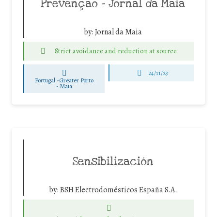
Prevenção – Jornal da Maia
by:
Jornal da Maia
Strict avoidance and reduction at source
24/11/23
Portugal -Greater Porto
-
Maia
Sensibilización
by:
BSH Electrodomésticos España S.A.