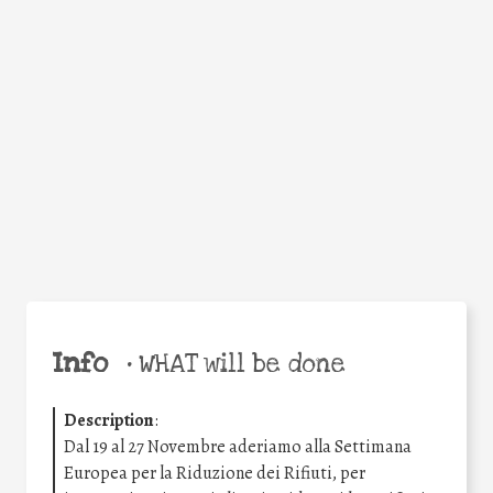
Facebook
Twitter
WhatsApp
Email
Share
Help the world,
share this action!
Info
•
WHAT will be done
Description
:
Dal 19 al 27 Novembre aderiamo alla Settimana
Europea per la Riduzione dei Rifiuti, per