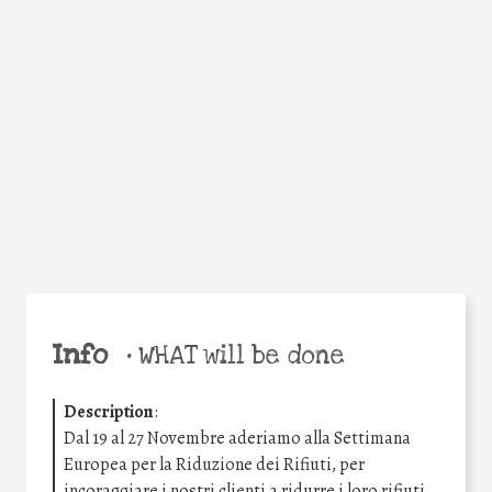
Facebook
Twitter
WhatsApp
Email
Share
Help the world,
share this action!
Info
•
WHAT will be done
Description
:
Dal 19 al 27 Novembre aderiamo alla Settimana
Europea per la Riduzione dei Rifiuti, per
incoraggiare i nostri clienti a ridurre i loro rifiuti.