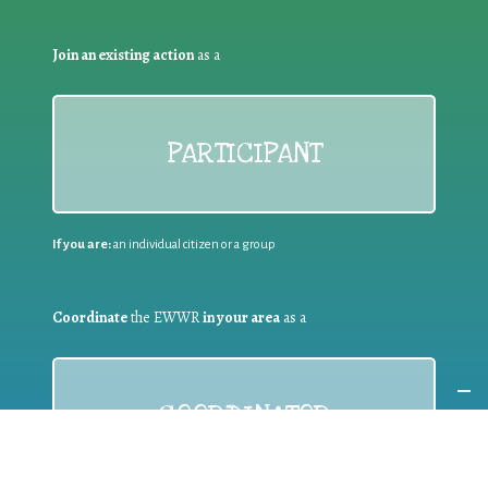
Join an existing action
as a
PARTICIPANT
If you are:
an individual citizen or a group
Coordinate
the EWWR
in your area
as a
COORDINATOR