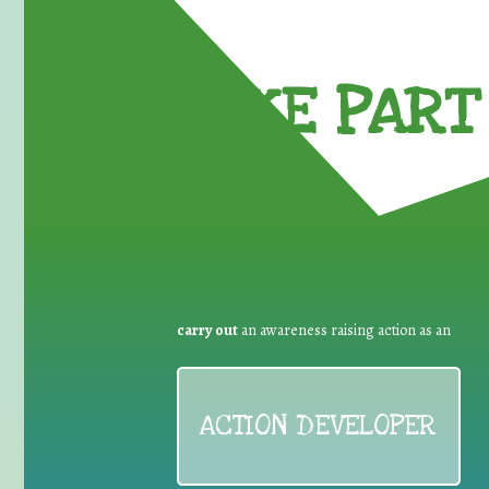
TAKE PART 
carry out
an awareness raising action as an
ACTION DEVELOPER