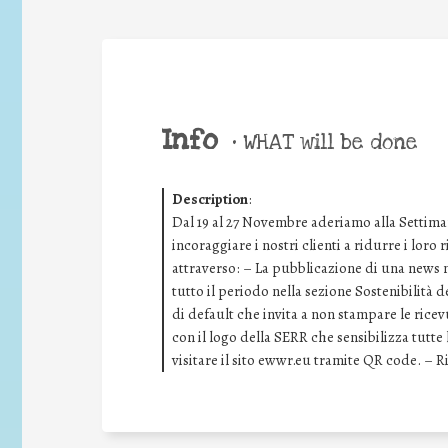
Info
•
WHAT will be done
Description
:
Dal 19 al 27 Novembre aderiamo alla Settima
incoraggiare i nostri clienti a ridurre i loro
attraverso: – La pubblicazione di una news ne
tutto il periodo nella sezione Sostenibilità 
di default che invita a non stampare le rice
con il logo della SERR che sensibilizza tutt
visitare il sito ewwr.eu tramite QR code. – 