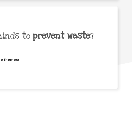
minds to
prevent waste
?
se themes: