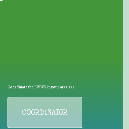
for Waste Reduction:
Coordinate
the EWWR
in your area
as a
COORDINATOR