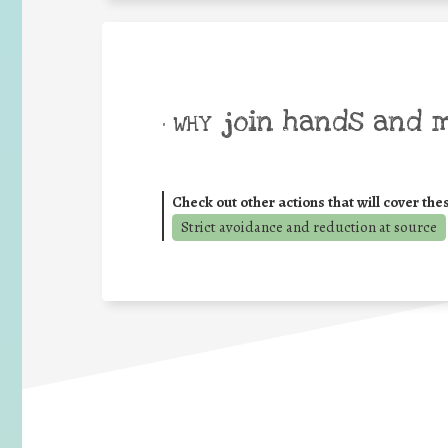
join hands and 
• WHY
Check out other actions that will cover the
Strict avoidance and reduction at source