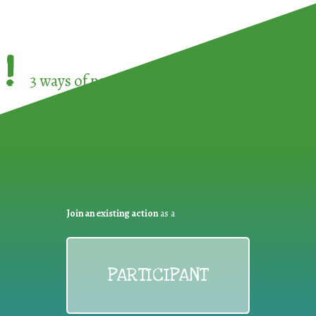
!
3 ways of participating in the
European Week 
Join an existing action
as a
PARTICIPANT