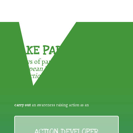
TAKE PART !
3 ways of participating in the
European Week for Waste
Reduction:
carry out
an awareness raising action as an
ACTION DEVELOPER