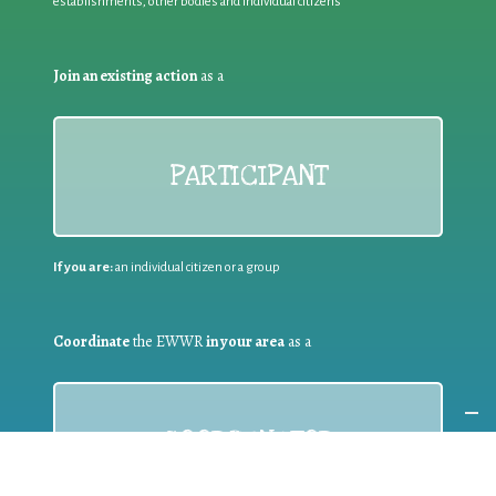
establishments, other bodies and individual citizens
Join an existing action
as a
PARTICIPANT
If you are:
an individual citizen or a group
Coordinate
the EWWR
in your area
as a
COORDINATOR