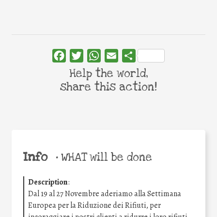
Facebook
Twitter
WhatsApp
Email
Share
Help the world,
share this action!
Info
•
WHAT will be done
Description
:
Dal 19 al 27 Novembre aderiamo alla Settimana
Europea per la Riduzione dei Rifiuti, per
incoraggiare i nostri clienti a ridurre i loro rifiuti.