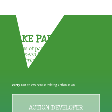
TAKE PART !
3 ways of participating in the
European Week for Waste
Reduction:
carry out
an awareness raising action as an
ACTION DEVELOPER