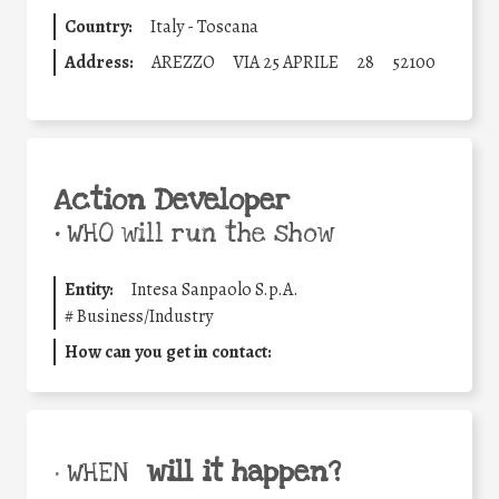
Country:
Italy - Toscana
Address:
AREZZO
VIA 25 APRILE
28
52100
Action Developer
•
WHO will run the show
Entity:
Intesa Sanpaolo S.p.A.
#
Business/Industry
How can you get in contact:
will it happen?
• WHEN