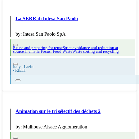
La SERR di Intesa San Paolo
by:
Intesa San Paolo SpA
Reuse and preparing for reuse
Strict avoidance and reduction at
source
Thematic Focus: Food Waste
Waste sorting and recycling
Italy - Lazio
-
RIETI
Animation sur le tri sélectif des déchets 2
by:
Mulhouse Alsace Agglomération