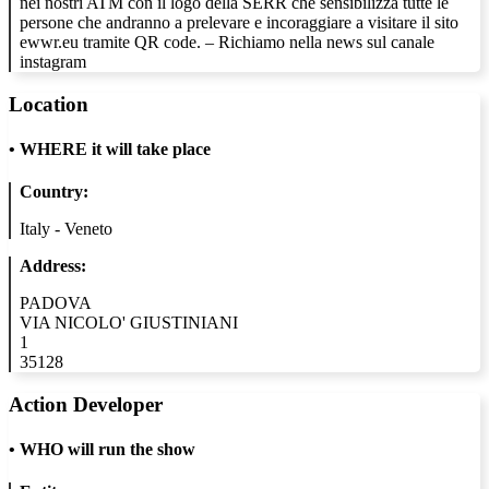
nei nostri ATM con il logo della SERR che sensibilizza tutte le
persone che andranno a prelevare e incoraggiare a visitare il sito
ewwr.eu tramite QR code. – Richiamo nella news sul canale
instagram
Location
•
WHERE it will take place
Country:
Italy - Veneto
Address:
PADOVA
VIA NICOLO' GIUSTINIANI
1
35128
Action Developer
•
WHO will run the show