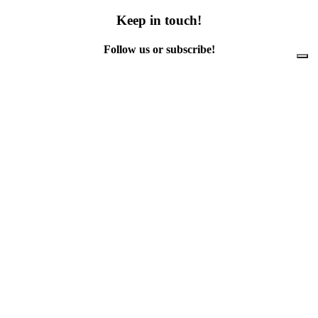
Keep in touch!
Follow us or subscribe!
Facebook
Instagram
Flickr
Twitter
YouTube
Direct contacts
contact@ewwr.eu
+32 (0)2 234 65 00
ACR+
Association of Cities and Regions
for sustainable Resource management
contact@ewwr.eu
+32 (0)2 234 65 00