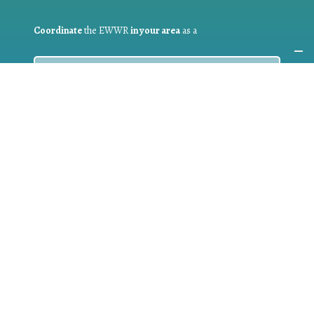
Coordinate
the EWWR
in your area
as a
COORDINATOR
If you are:
a public authority competent in the field of waste
prevention