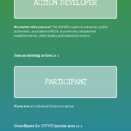
ACTION DEVELOPER
No matter who you are!
The EWWR is open to everyone: public
authorities, associations/NGOs, businesses, educational
establishments, other bodies and individual citizens
Join an existing action
as a
PARTICIPANT
If you are:
an individual citizen or a group
Coordinate
the EWWR
in your area
as a