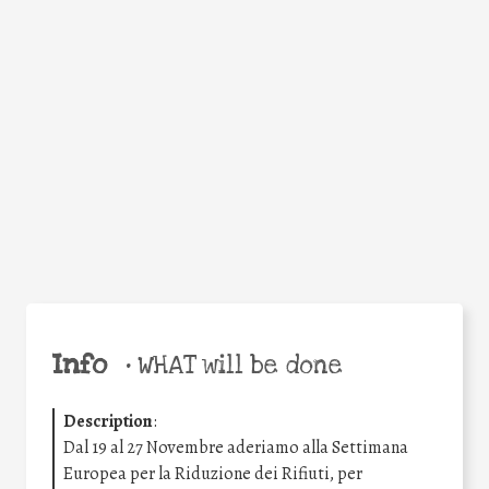
Facebook
Twitter
WhatsApp
Email
Share
Help the world,
share this action!
Info
•
WHAT will be done
Description
:
Dal 19 al 27 Novembre aderiamo alla Settimana
Europea per la Riduzione dei Rifiuti, per