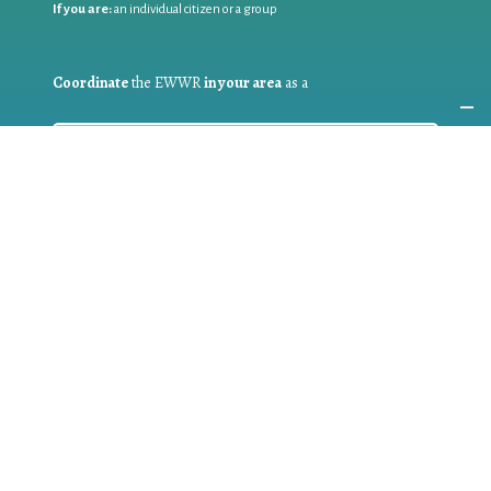
If you are:
an individual citizen or a group
Coordinate
the EWWR
in your area
as a
COORDINATOR
If you are:
a public authority competent in the field of waste
prevention