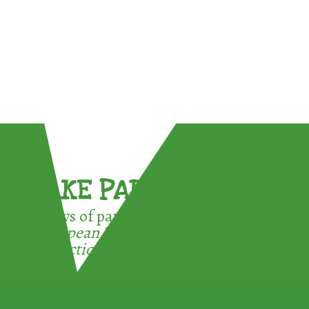
TAKE PART !
3 ways of participating in the
European Week for Waste
Reduction: