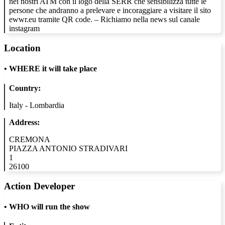
nei nostri ATM con il logo della SERR che sensibilizza tutte le
persone che andranno a prelevare e incoraggiare a visitare il sito
ewwr.eu tramite QR code. – Richiamo nella news sul canale
instagram
Location
•
WHERE it will take place
Country:
Italy - Lombardia
Address:
CREMONA
PIAZZA ANTONIO STRADIVARI
1
26100
Action Developer
•
WHO will run the show