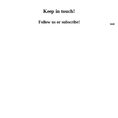
Keep in touch!
Follow us or subscribe!
Facebook
Instagram
Flickr
Twitter
YouTube
Direct contacts
contact@ewwr.eu
+32 (0)2 234 65 00
ACR+
Association of Cities and Regions
for sustainable Resource management
contact@ewwr.eu