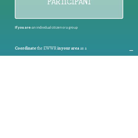
PARTICIPANT
If you are:
an individual citizen or a group
Coordinate
the EWWR
in your area
as a
COORDINATOR
If you are:
a public authority competent in the field of waste
prevention