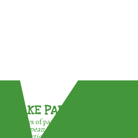
TAKE PART !
3 ways of participating in the
European Week for Waste
Reduction: