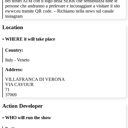
nei nostri ATM con il logo della SERR che sensibilizza tutte le
persone che andranno a prelevare e incoraggiare a visitare il sito
ewwr.eu tramite QR code. – Richiamo nella news sul canale
instagram
Location
•
WHERE it will take place
Country:
Italy - Veneto
Address:
VILLAFRANCA DI VERONA
VIA CAVOUR
71
37069
Action Developer
•
WHO will run the show