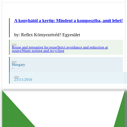
A konyhától a kertig: Mindent a komposztba, amit lehet!
by:
Reflex Környezetvéd? Egyesület
Reuse and preparing for reuse
Strict avoidance and reduction at
source
Waste sorting and recycling
Hungary
-
.
25/11/2016