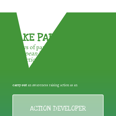
TAKE PART !
3 ways of participating in the
European Week for Waste
Reduction:
carry out
an awareness raising action as an
ACTION DEVELOPER