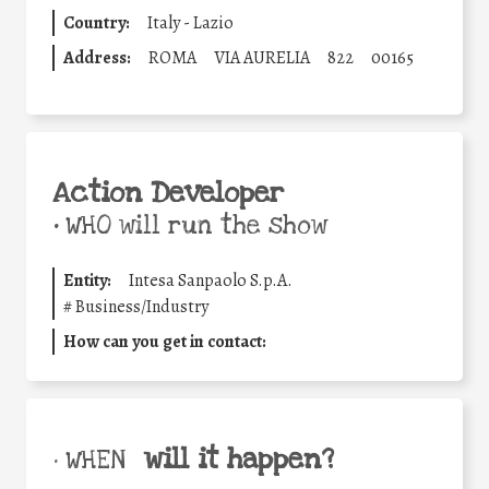
Country:
Italy - Lazio
Address:
ROMA
VIA AURELIA
822
00165
Action Developer
•
WHO will run the show
Entity:
Intesa Sanpaolo S.p.A.
#
Business/Industry
How can you get in contact:
will it happen?
• WHEN