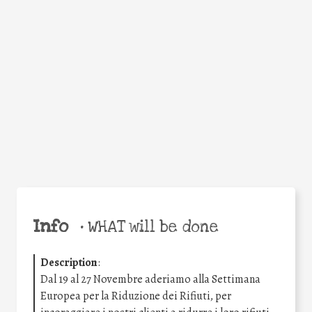
Facebook
Twitter
WhatsApp
Email
Share
Help the world,
share this action!
Info
•
WHAT will be done
Description
:
Dal 19 al 27 Novembre aderiamo alla Settimana
Europea per la Riduzione dei Rifiuti, per