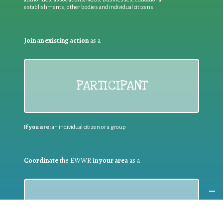
establishments, other bodies and individual citizens
Join an existing action
as a
PARTICIPANT
If you are:
an individual citizen or a group
Coordinate
the EWWR
in your area
as a
COORDINATOR