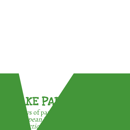
TAKE PART !
3 ways of participating in the
European Week for Waste
Reduction: