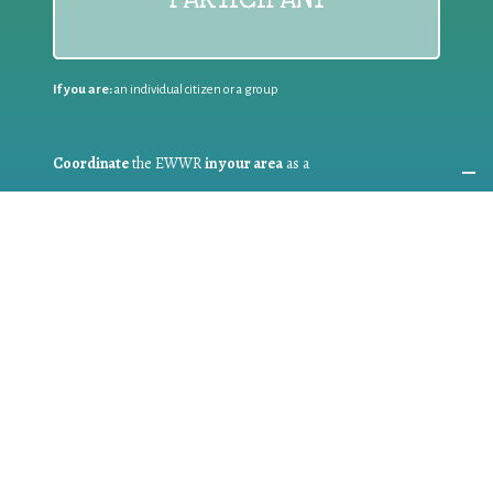
If you are:
an individual citizen or a group
Coordinate
the EWWR
in your area
as a
COORDINATOR
If you are:
a public authority competent in the field of waste
prevention