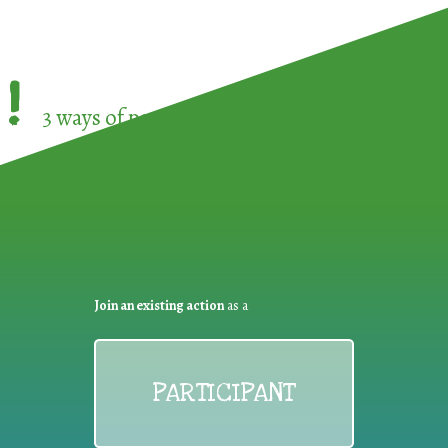
!
3 ways of participating in the
European Week 
Join an existing action
as a
PARTICIPANT