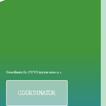
for Waste Reduction:
Coordinate
the EWWR
in your area
as a
COORDINATOR