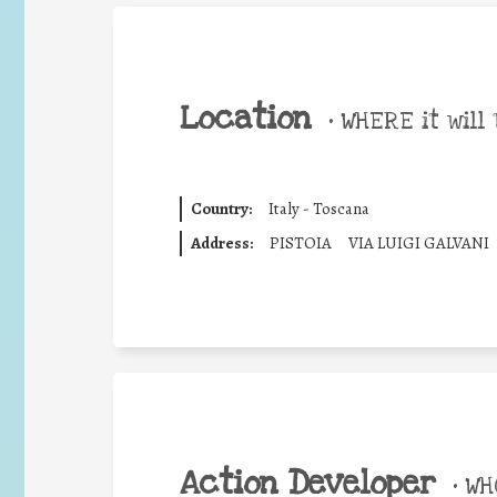
Location
•
WHERE it will 
Country:
Italy - Toscana
Address:
PISTOIA
VIA LUIGI GALVANI
Action Developer
•
WHO