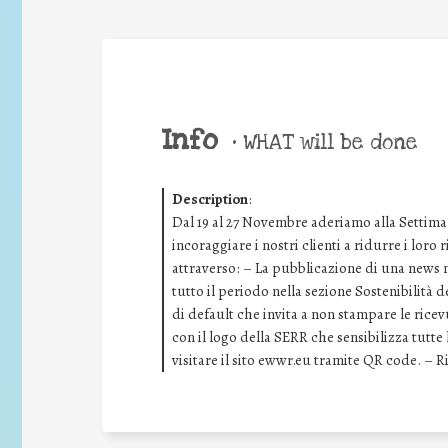
Info
•
WHAT will be done
Description
:
Dal 19 al 27 Novembre aderiamo alla Settima
incoraggiare i nostri clienti a ridurre i loro
attraverso: – La pubblicazione di una news ne
tutto il periodo nella sezione Sostenibilità 
di default che invita a non stampare le rice
con il logo della SERR che sensibilizza tutt
visitare il sito ewwr.eu tramite QR code. – 