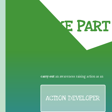
TAKE PART 
carry out
an awareness raising action as an
ACTION DEVELOPER