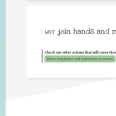
join hands and 
• WHY
Check out other actions that will cover the
Strict avoidance and reduction at source