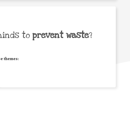
minds to
prevent waste
?
se themes: