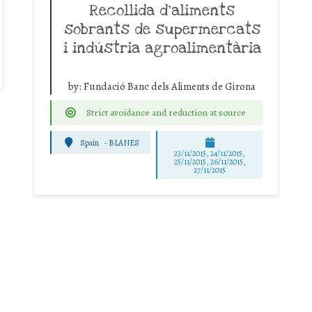
Recollida d’aliments
sobrants de supermercats
i indústria agroalimentària
by:
Fundació Banc dels Aliments de Girona
Strict avoidance and reduction at source
Spain
-
BLANES
23/11/2015, 24/11/2015,
25/11/2015, 26/11/2015,
27/11/2015