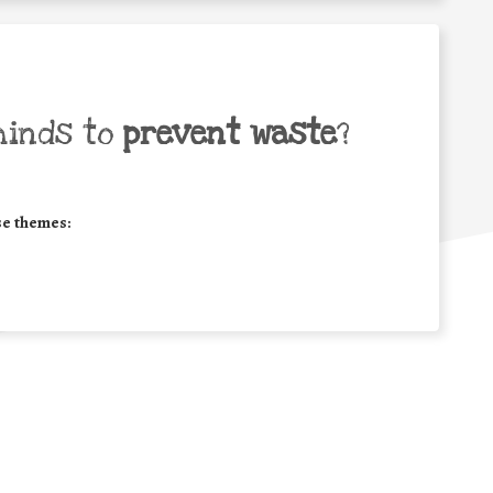
minds to
prevent waste
?
se themes: