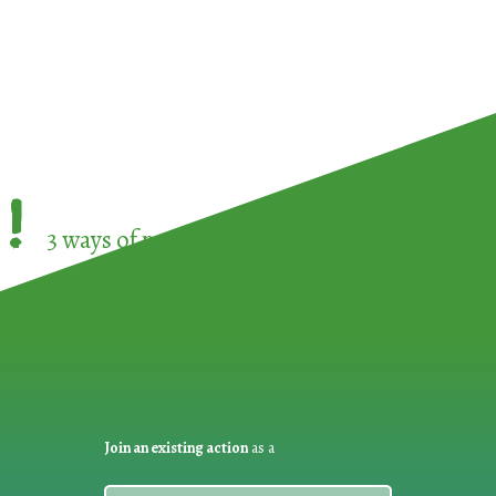
!
3 ways of participating in the
European Week 
Join an existing action
as a