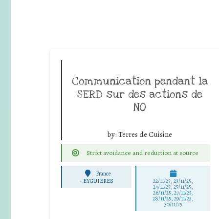
Communication pendant la
SERD sur des actions de
NO
by:
Terres de Cuisine
Strict avoidance and reduction at source
France
-
EYGUIERES
22/11/25
,
23/11/25
,
24/11/25
,
25/11/25
,
26/11/25
,
27/11/25
,
28/11/25
,
29/11/25
,
30/11/25