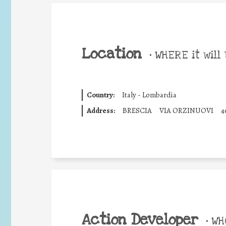
Location
•
WHERE it will 
Country:
Italy - Lombardia
Address:
BRESCIA
VIA ORZINUOVI
4
Action Developer
•
WHO