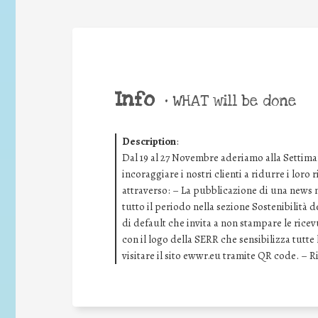
Info
•
WHAT will be done
Description
:
Dal 19 al 27 Novembre aderiamo alla Settima
incoraggiare i nostri clienti a ridurre i loro
attraverso: – La pubblicazione di una news ne
tutto il periodo nella sezione Sostenibilità 
di default che invita a non stampare le rice
con il logo della SERR che sensibilizza tutt
visitare il sito ewwr.eu tramite QR code. – 