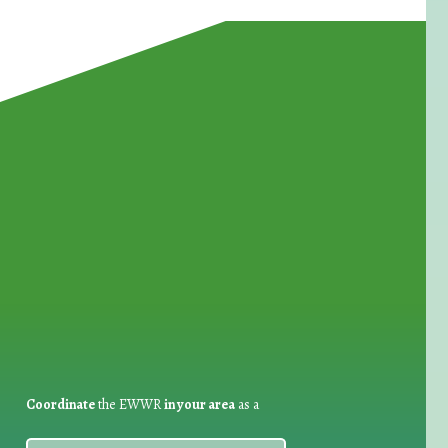
for Waste Reduction:
Coordinate
the EWWR
in your area
as a