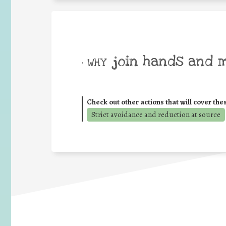
join hands and 
• WHY
Check out other actions that will cover the
Strict avoidance and reduction at source