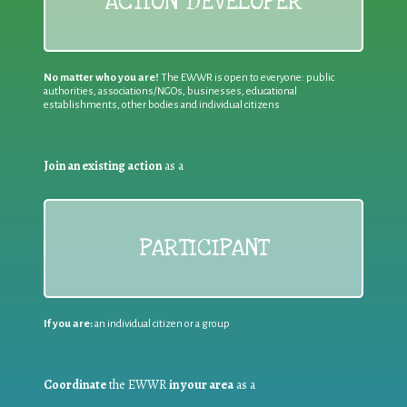
ACTION DEVELOPER
No matter who you are!
The EWWR is open to everyone: public
authorities, associations/NGOs, businesses, educational
establishments, other bodies and individual citizens
Join an existing action
as a
PARTICIPANT
If you are:
an individual citizen or a group
Coordinate
the EWWR
in your area
as a