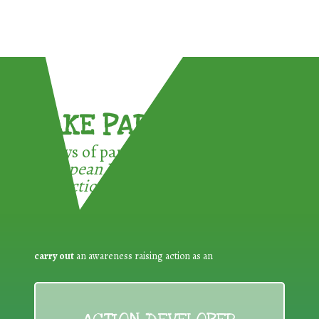
TAKE PART !
3 ways of participating in the
European Week for Waste
Reduction:
carry out
an awareness raising action as an