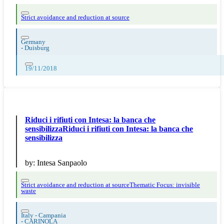
Strict avoidance and reduction at source
Germany
-
Duisburg
19/11/2018
Riduci i rifiuti con Intesa: la banca che
sensibilizzaRiduci i rifiuti con Intesa: la banca che
sensibilizza
by:
Intesa Sanpaolo
Strict avoidance and reduction at source
Thematic Focus: invisible
waste
Italy - Campania
-
CARINOLA