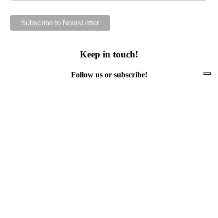
Keep in touch!
Follow us or subscribe!
Facebook
Instagram
Flickr
Twitter
YouTube
Direct contacts
contact@ewwr.eu
+32 (0)2 234 65 00