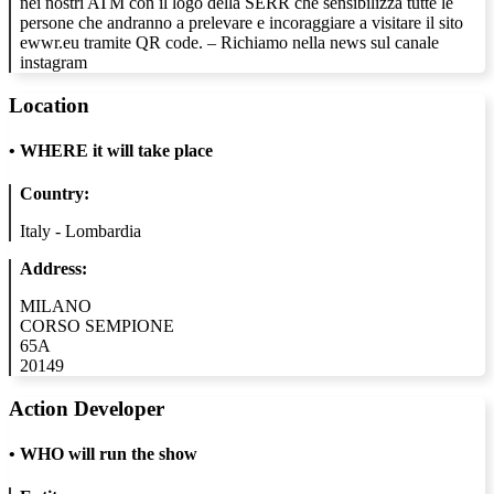
nei nostri ATM con il logo della SERR che sensibilizza tutte le
persone che andranno a prelevare e incoraggiare a visitare il sito
ewwr.eu tramite QR code. – Richiamo nella news sul canale
instagram
Location
•
WHERE it will take place
Country:
Italy - Lombardia
Address:
MILANO
CORSO SEMPIONE
65A
20149
Action Developer
•
WHO will run the show