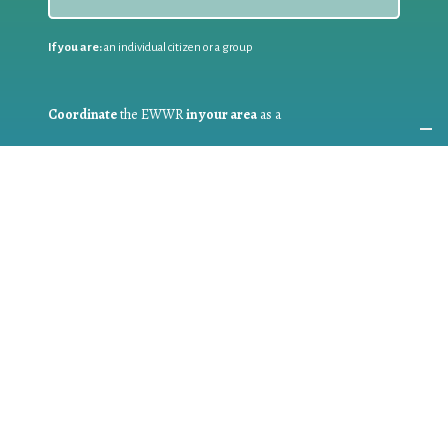
If you are:
an individual citizen or a group
Coordinate
the EWWR
in your area
as a
COORDINATOR
If you are:
a public authority competent in the field of waste
prevention