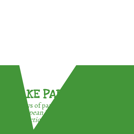
TAKE PART !
3 ways of participating in the
European Week for Waste
Reduction: