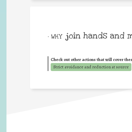
join hands and 
• WHY
Check out other actions that will cover the
Strict avoidance and reduction at source