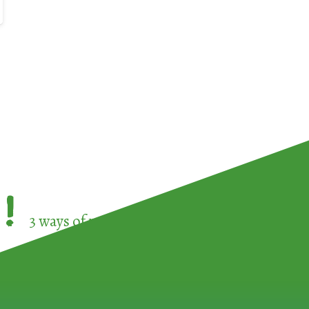
!
3 ways of participating in the
European Week 