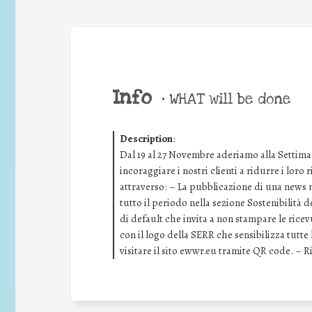
Info
•
WHAT will be done
Description
:
Dal 19 al 27 Novembre aderiamo alla Settima
incoraggiare i nostri clienti a ridurre i loro
attraverso: – La pubblicazione di una news ne
tutto il periodo nella sezione Sostenibilità 
di default che invita a non stampare le rice
con il logo della SERR che sensibilizza tutt
visitare il sito ewwr.eu tramite QR code. – 