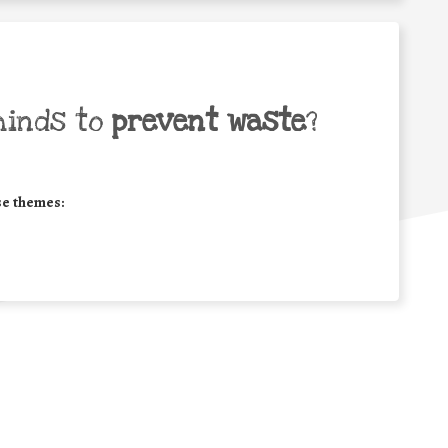
minds to
prevent waste
?
se themes: