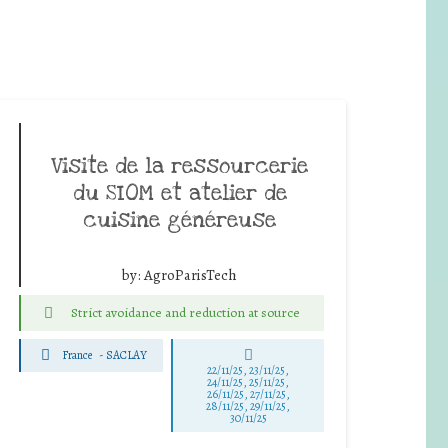
Visite de la ressourcerie
du SIOM et atelier de
cuisine généreuse
by:
AgroParisTech
Strict avoidance and reduction at source
France
-
SACLAY
22/11/25
,
23/11/25
,
24/11/25
,
25/11/25
,
26/11/25
,
27/11/25
,
28/11/25
,
29/11/25
,
30/11/25