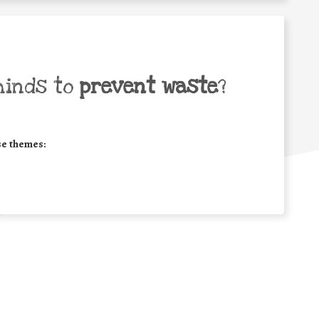
minds to
prevent waste
?
se themes: