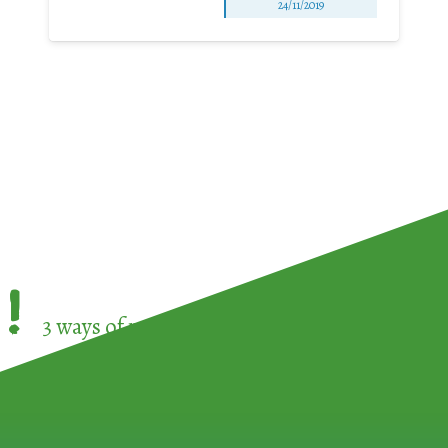
24/11/2019
!
3 ways of participating in the
European Week 