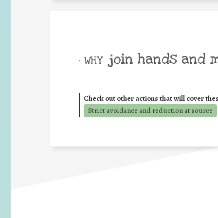
join hands and 
• WHY
Check out other actions that will cover the
Strict avoidance and reduction at source