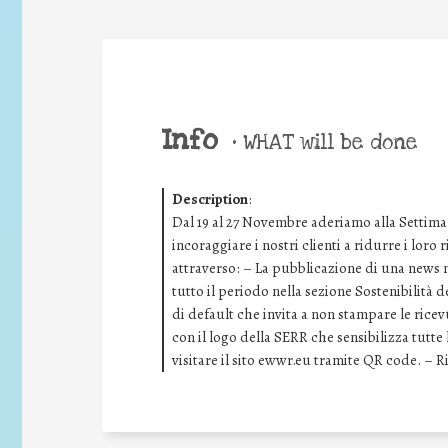
Info
•
WHAT will be done
Description
:
Dal 19 al 27 Novembre aderiamo alla Settima
incoraggiare i nostri clienti a ridurre i loro
attraverso: – La pubblicazione di una news ne
tutto il periodo nella sezione Sostenibilità 
di default che invita a non stampare le rice
con il logo della SERR che sensibilizza tutt
visitare il sito ewwr.eu tramite QR code. – 