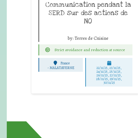
Communication pendant la
SERD sur des actions de
NO
by:
Terres de Cuisine
Strict avoidance and reduction at source
France
-
MALATAVERNE
22/11/25
,
23/11/25
,
24/11/25
,
25/11/25
,
26/11/25
,
27/11/25
,
28/11/25
,
29/11/25
,
30/11/25