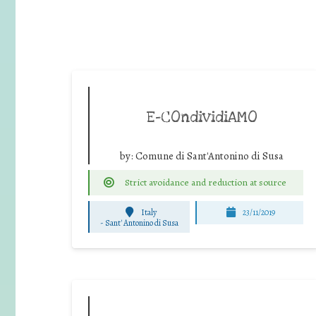
E-COndividiAMO
by:
Comune di Sant'Antonino di Susa
Strict avoidance and reduction at source
Italy
23/11/2019
-
Sant' Antonino di Susa