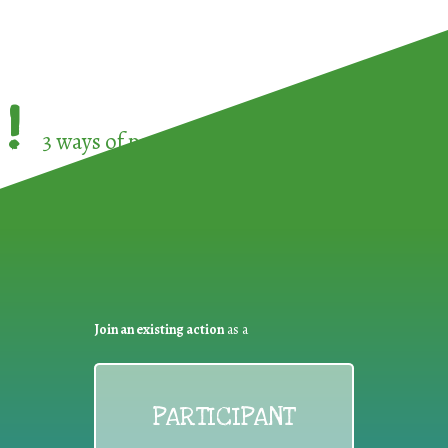
!
3 ways of participating in the
European Week 
Join an existing action
as a
PARTICIPANT