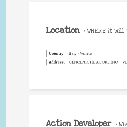
Location
•
WHERE it will 
Country:
Italy - Veneto
Address:
CENCENIGHE AGORDINO
VI
Action Developer
•
WHO