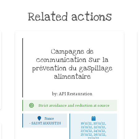
Related actions
Campagne de
communication sur la
prévention du gaspillage
alimentaire
by:
API Restauration
Strict avoidance and reduction at source
France
-
SAINT AUGUSTIN
19/11/22, 20/11/22,
21/11/22, 22/11/22,
23/11/22, 24/11/22,
25/11/22, 26/11/22,
27/11/22