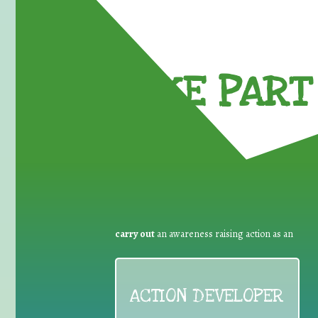
TAKE PART 
carry out
an awareness raising action as an
ACTION DEVELOPER